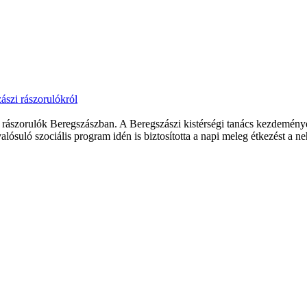
ászi rászorulókról
 rászorulók Beregszászban. A Beregszászi kistérségi tanács kezdemén
suló szociális program idén is biztosította a napi meleg étkezést a neh