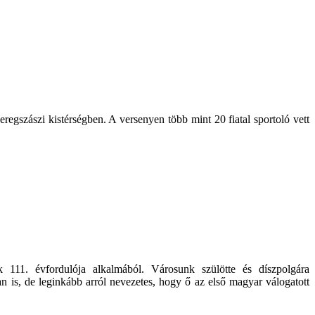
egszászi kistérségben. A versenyen több mint 20 fiatal sportoló vett
k 111. évfordulója alkalmából. Városunk szülötte és díszpolgára
is, de leginkább arról nevezetes, hogy ő az első magyar válogatott