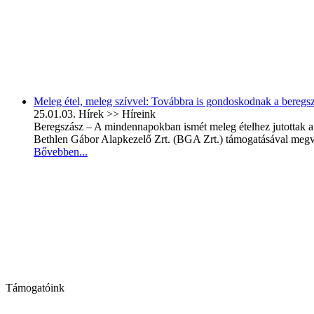
Meleg étel, meleg szívvel: Továbbra is gondoskodnak a beregsz
25.01.03.
Hírek >> Híreink
Beregszász – A mindennapokban ismét meleg ételhez jutottak a
Bethlen Gábor Alapkezelő Zrt. (BGA Zrt.) támogatásával megvaló
Bővebben...
Támogatóink