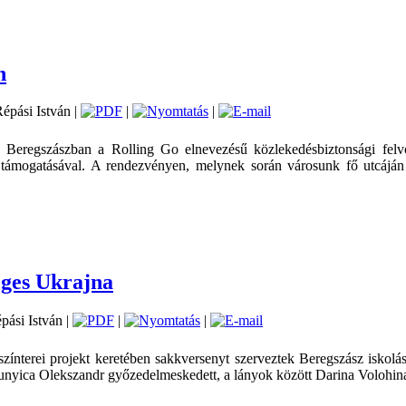
n
Répási István |
|
|
 Beregszászban a Rolling Go elnevezésű közlekedésbiztonsági felv
 támogatásával. A rendezvényen, melynek során városunk fő utcáján s
éges Ukrajna
épási István |
|
|
ínterei projekt keretében sakkversenyt szerveztek Beregszász iskolá
runyica Olekszandr győzedelmeskedett, a lányok között Darina Volohi