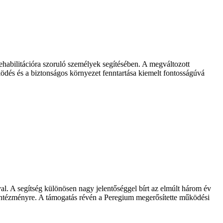
rehabilitációra szoruló személyek segítésében. A megváltozott
dés és a biztonságos környezet fenntartása kiemelt fontosságúvá
l. A segítség különösen nagy jelentőséggel bírt az elmúlt három év
il intézményre. A támogatás révén a Peregium megerősítette működési