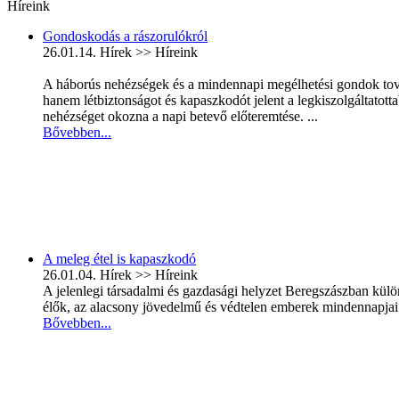
Híreink
Gondoskodás a rászorulókról
26.01.14.
Hírek >> Híreink
A háborús nehézségek és a mindennapi megélhetési gondok továb
hanem létbiztonságot és kapaszkodót jelent a legkiszolgáltato
nehézséget okozna a napi betevő előteremtése. ...
Bővebben...
A meleg étel is kapaszkodó
26.01.04.
Hírek >> Híreink
A jelenlegi társadalmi és gazdasági helyzet Beregszászban kül
élők, az alacsony jövedelmű és védtelen emberek mindennapjai s
Bővebben...