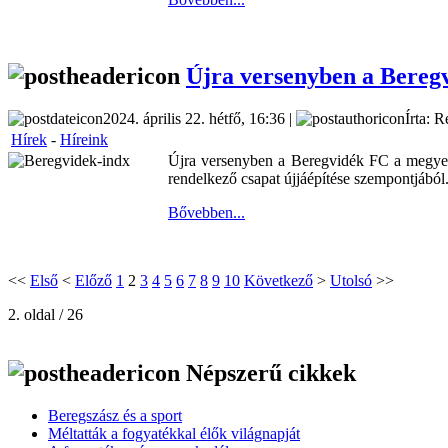
Újra versenyben a Bereg
2024. április 22. hétfő, 16:36 |
Írta: R
Hírek
-
Híreink
Újra versenyben a Beregvidék FC a megyei 
rendelkező csapat újjáépítése szempontjából
Bővebben...
<<
Első
<
Előző
1
2
3
4
5
6
7
8
9
10
Következő
>
Utolsó
>>
2. oldal / 26
Népszerű cikkek
Beregszász és a sport
Méltatták a fogyatékkal élők világnapját