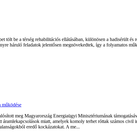
 tölt be a térség rehabilitációs ellátásában, különösen a hadisérült és 
yre háruló feladatok jelentősen megnövekedtek, így a folyamatos műkö
um működése
valósított meg Magyarország Energiaügyi Minisztériumának támogatásáva
lzett áramlekapcsolások miatt, amelyek komoly terhet róttak számos civ
ytalanságokból eredő kockázatokat. A me...