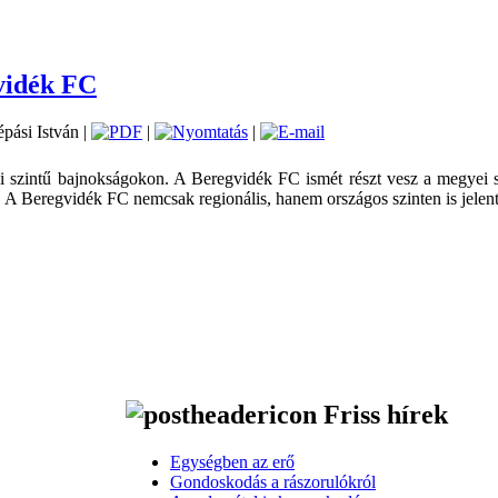
vidék FC
épási István |
|
|
szintű bajnokságokon. A Beregvidék FC ismét részt vesz a megyei sz
. A Beregvidék FC nemcsak regionális, hanem országos szinten is jelen
Friss hírek
Egységben az erő
Gondoskodás a rászorulókról