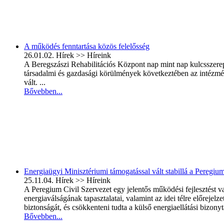
A működés fenntartása közös felelősség
26.01.02.
Hírek >> Híreink
A Beregszászi Rehabilitációs Központ nap mint nap kulcsszerepet
társadalmi és gazdasági körülmények következtében az intézmén
vált. ...
Bővebben...
Energiaügyi Minisztériumi támogatással vált stabillá a Peregi
25.11.04.
Hírek >> Híreink
A Peregium Civil Szervezet egy jelentős működési fejlesztést 
energiaválságának tapasztalatai, valamint az idei télre előreje
biztonságát, és csökkenteni tudta a külső energiaellátási bizon
Bővebben...