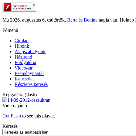
Ma 2026. augusztus 6, csütörtök,
Berta
és
Bettina
napja van. Holnap
Főmenü
Címlap
Híreink
Alapszabályunk
Házirend
Fotógaléria
Videó-tár
Eseménynaptár
Kapcsolat
Részletes keresés
Képgaléria (flash)
Videó-ajánló
Get Flash
to see this player.
Keresés