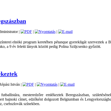
egszászban
dministrator |
|
|
nterei elnöki program keretében pétanque gyerekligát szerveztek a Ber
enko, a 9 év feletti lányok között pedig Polina Sziljcsenko győzött.
ékeztek
 Répási István |
|
|
utballistára, mesteredzőre emlékeztek Beregszászban, születéséne
rt bajnoki címet, edzőként dolgozott Belgiumban és Lengyelországban 
gaz, csehszlovák színekben.