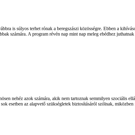
bra is súlyos terhet rónak a beregszászi közösségre. Ebben a kihíváso
ttabbak számára. A program révén nap mint nap meleg ebédhez juthatnak
önösen nehéz azok számára, akik nem tartoznak semmilyen szociális el
ok esetben az alapvető szükségletek biztosításáról szólnak, miközben se