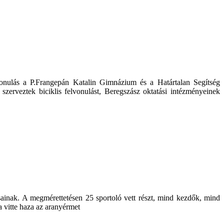
onulás a P.Frangepán Katalin Gimnázium és a Határtalan Segítség
zerveztek biciklis felvonulást, Beregszász oktatási intézményeinek
sainak. A megmérettetésen 25 sportoló vett részt, mind kezdők, mind
na vitte haza az aranyérmet