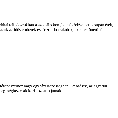
kkal teli időszakban a szociális konyha működése nem csupán ételt,
 azok az idős emberek és rászoruló családok, akiknek önerőből
látórendszerhez vagy egyházi közösséghez. Az idősek, az egyedül
gítséghez csak korlátozottan jutnak. ...