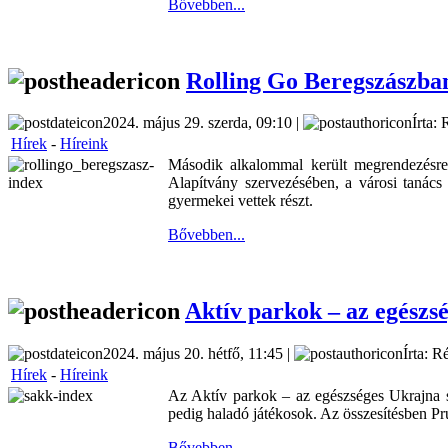
Bővebben...
Rolling Go Beregszászba
2024. május 29. szerda, 09:10 |
Írta: 
Hírek
-
Híreink
Második alkalommal került megrendezésre
Alapítvány szervezésében, a városi tanács
gyermekei vettek részt.
Bővebben...
Aktív parkok – az egészs
2024. május 20. hétfő, 11:45 |
Írta: R
Hírek
-
Híreink
Az Aktív parkok – az egészséges Ukrajna sz
pedig haladó játékosok. Az összesítésben P
Bővebben...