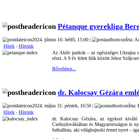
Pétanque gyerekliga Ber
2024. június 10. hétfő, 15:00 |
Írta: A
Hírek
-
Híreink
Az Aktív parkok – az egészséges Ukrajna szí
részt. A 9 év felett fiúk között Jehor Sziljcs
Bővebben...
dr. Kalocsay Gézára eml
2024. május 31. péntek, 16:50 |
Írta:
Hírek
-
Híreink
dr. Kalocsay Gézára, az egykori kiváló f
Csehszlovákiában és Magyarországon is nye
futballista, aki világbajnoki érmet nyert – i