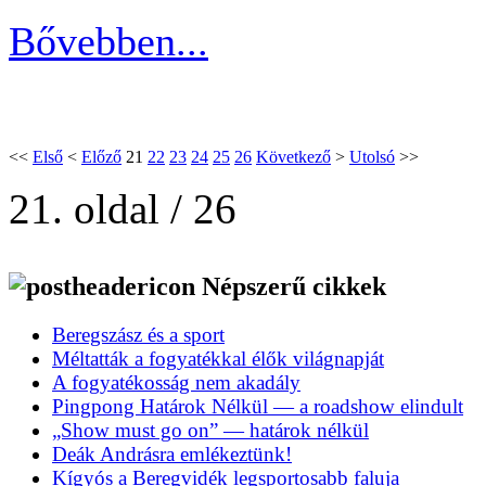
Bővebben...
<<
Első
<
Előző
21
22
23
24
25
26
Következő
>
Utolsó
>>
21. oldal / 26
Népszerű cikkek
Beregszász és a sport
Méltatták a fogyatékkal élők világnapját
A fogyatékosság nem akadály
Pingpong Határok Nélkül — a roadshow elindult
„Show must go on” — határok nélkül
Deák Andrásra emlékeztünk!
Kígyós a Beregvidék legsportosabb faluja