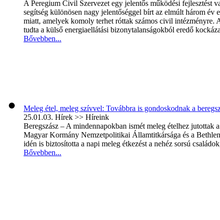
A Peregium Civil Szervezet egy jelentős működési fejlesztést
segítség különösen nagy jelentőséggel bírt az elmúlt három év en
miatt, amelyek komoly terhet róttak számos civil intézményre.
tudta a külső energiaellátási bizonytalanságokból eredő kockáza
Bővebben...
Meleg étel, meleg szívvel: Továbbra is gondoskodnak a beregsz
25.01.03.
Hírek >> Híreink
Beregszász – A mindennapokban ismét meleg ételhez jutottak a
Magyar Kormány Nemzetpolitikai Államtitkársága és a Bethlen
idén is biztosította a napi meleg étkezést a nehéz sorsú családo
Bővebben...