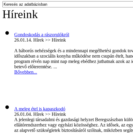
Híreink
Gondoskodás a rászorulókról
26.01.14.
Hírek >> Híreink
A háborús nehézségek és a mindennapi megélhetési gondok továb
időszakban a szociális konyha működése nem csupán ételt, hane
program révén nap mint nap meleg ebédhez juthatnak azok az i
betevő előteremtése. ...
Bővebben...
A meleg étel is kapaszkodó
26.01.04.
Hírek >> Híreink
A jelenlegi társadalmi és gazdasági helyzet Beregszászban kül
ellátórendszerhez vagy egyházi közösséghez. Az idősek, az eg
az alapvető szükségletek biztosításáról szólnak, miközben segíts