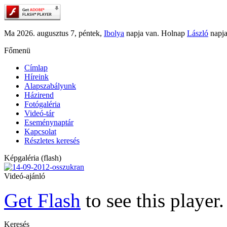
Ma 2026. augusztus 7, péntek,
Ibolya
napja van. Holnap
László
napja
Főmenü
Címlap
Híreink
Alapszabályunk
Házirend
Fotógaléria
Videó-tár
Eseménynaptár
Kapcsolat
Részletes keresés
Képgaléria (flash)
Videó-ajánló
Get Flash
to see this player.
Keresés