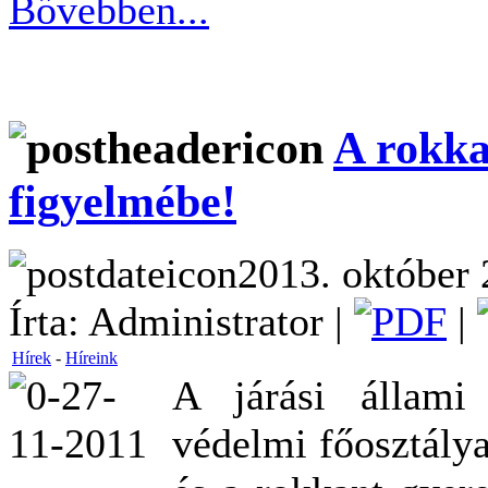
Bővebben...
A rokka
figyelmébe!
2013. október 
Írta: Administrator |
|
Hírek
-
Híreink
A járási állami 
védelmi főosztálya