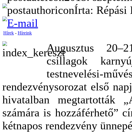
Írta: Répási 
Hírek
-
Híreink
Augusztus 20–2
csillagok karny
testnevelési
rendezvénysorozat első nap
hivatalban megtartották 
számára is hozzáférhető” c
kétnapos rendezvény ünnepé