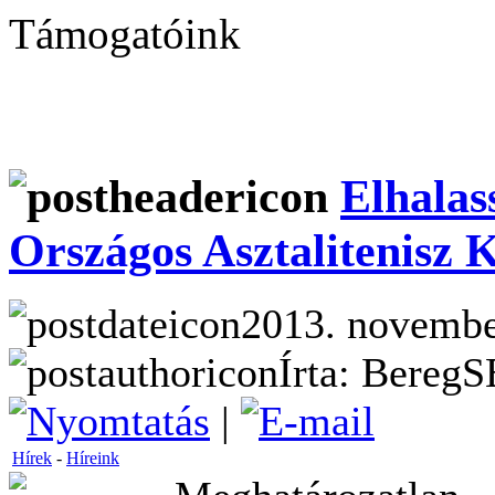
Támogatóink
Elhalas
Országos Asztalitenisz 
2013. november
Írta: BeregS
|
Hírek
-
Híreink