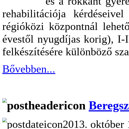
és a rokkant gyer
rehabilitációja kérdéseive
régióközi központnál lehe
évestől nyugdíjas korig), I-
felkészítésére különböző sz
Bővebben...
Beregsz
2013. október 1