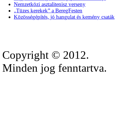
Nemzetközi asztalitenisz verseny
„Tüzes kerekek” a BeregFesten
Közösségépítés, jó hangulat és kemény csaták
Copyright © 2012.
Minden jog fenntartva.
https://inscricoes.crmvmg
https://lifestars.com.br/
https://www.anequibutin
https://dapuranmu.smkn1b