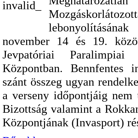
Meghatározat
Mozgáskorlátozot
lebonyolításána
november 14 és 19. között
Jevpatóriai Paralimpiai
Központban. Bennfentes in
szánt összeg ugyan rendelke
a verseny időpontjáig nem 
Bizottság valamint a Rokka
Központjának (Invasport) ré