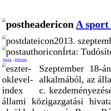
A sport
2013. szeptemb
Írta: Tudósí
Hírek
-
Híreink
Szeptember 18-án
alkalmából, az ál
c. kezdeményezésén
állami közigazgatási hivat