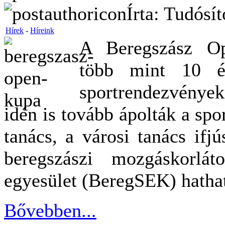
Írta: Tudósí
Hírek
-
Híreink
A Beregszász Ope
több mint 10 é
sportrendezvénye
idén is tovább ápolták a spo
tanács, a városi tanács ifj
beregszászi mozgáskorlát
egyesület (BeregSEK) hath
Bővebben...