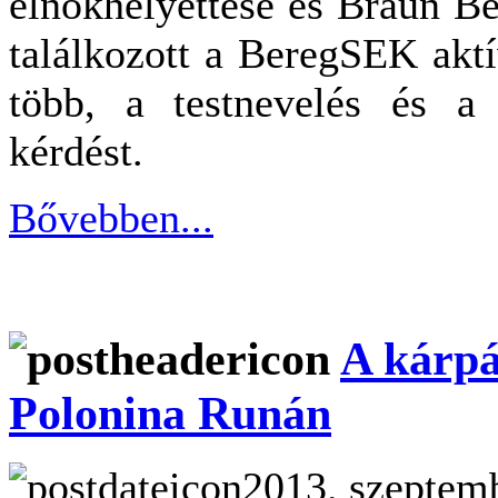
elnökhelyettese és Braun Bél
találkozott a BeregSEK aktí
több, a testnevelés és a s
kérdést.
Bővebben...
A kárpá
Polonina Runán
2013. szeptemb