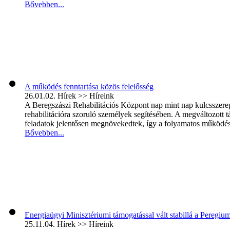
Bővebben...
A működés fenntartása közös felelősség
26.01.02.
Hírek >> Híreink
A Beregszászi Rehabilitációs Központ nap mint nap kulcsszerepet 
rehabilitációra szoruló személyek segítésében. A megváltozott
feladatok jelentősen megnövekedtek, így a folyamatos működés é
Bővebben...
Energiaügyi Minisztériumi támogatással vált stabillá a Peregi
25.11.04.
Hírek >> Híreink