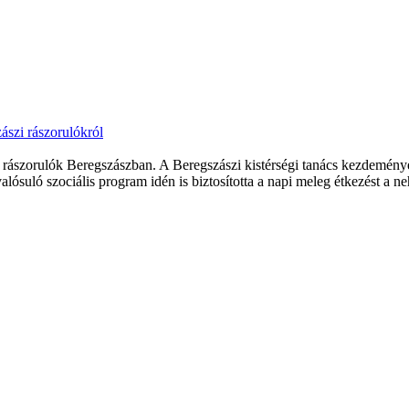
ászi rászorulókról
 rászorulók Beregszászban. A Beregszászi kistérségi tanács kezdemén
suló szociális program idén is biztosította a napi meleg étkezést a neh