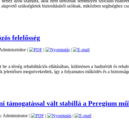
n nehéz azok számára, akik nem tartoznak semmilyen szociális ellátór
lapvető szükségletek biztosításáról szólnak, miközben segítséghez csa
zös felelősség
 Adminisztrátor |
|
|
be a térség rehabilitációs ellátásában, különösen a hadisérült és rehab
 jelentősen megnövekedtek, így a folyamatos működés és a biztonságos
i támogatással vált stabillá a Peregium m
a: Administrator |
|
|