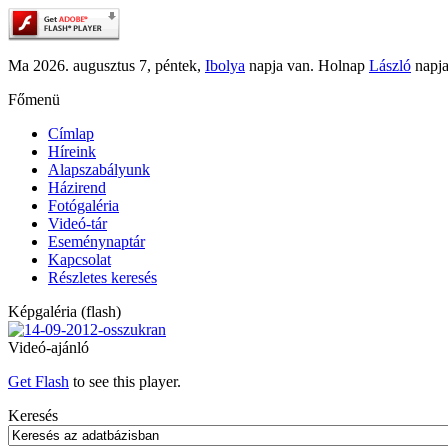
Ma 2026. augusztus 7, péntek,
Ibolya
napja van. Holnap
László
napja
Főmenü
Címlap
Híreink
Alapszabályunk
Házirend
Fotógaléria
Videó-tár
Eseménynaptár
Kapcsolat
Részletes keresés
Képgaléria (flash)
Videó-ajánló
Get Flash
to see this player.
Keresés