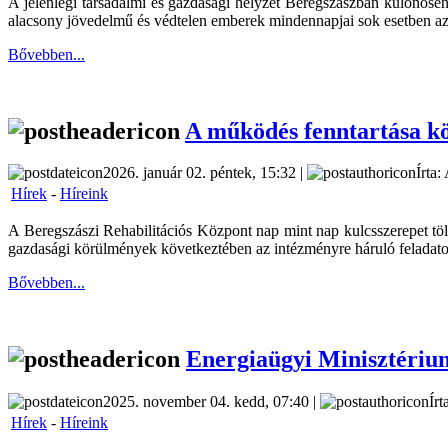
A jelenlegi társadalmi és gazdasági helyzet Beregszászban különöse
alacsony jövedelmű és védtelen emberek mindennapjai sok esetben az a
Bővebben...
A működés fenntartása kö
2026. január 02. péntek, 15:32 |
Írta:
Hírek
-
Híreink
A Beregszászi Rehabilitációs Központ nap mint nap kulcsszerepet tölt 
gazdasági körülmények következtében az intézményre háruló feladatok
Bővebben...
Energiaügyi Minisztérium
2025. november 04. kedd, 07:40 |
Írt
Hírek
-
Híreink