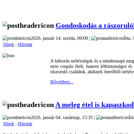
Gondoskodás a rászoruló
2026. január 14. szerda, 09:09 |
Írta:
Hírek
-
Híreink
A háborús nehézségek és a mindennapi megél
nem csupán ételt, hanem létbiztonságot és
rászoruló családok, akiknek önerőből nehézs
Bővebben...
A meleg étel is kapaszko
2026. január 04. vasárnap, 15:35 |
Írt
Hírek
-
Híreink