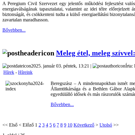
A Peregium Civil Szervezet egy jelentős működési fejlesztést val
energiaválságának tapasztalatai, valamint az idei télre előrejelze
biztonságát, és csökkenteni tudta a külső energiaellátási bizonytalan
zavartalan maradhasson.
Bővebben...
Meleg étel, meleg szívve
2025. január 03. péntek, 13:21 |
Írta:
Hírek
-
Híreink
Beregszász – A mindennapokban ismét mele
Államtitkársága és a Bethlen Gábor Alapke
egyedülálló idősek és más rászorulók számár
Bővebben...
<<
Első
<
Előző
1
2
3
4
5
6
7
8
9
10
Következő
>
Utolsó
>>