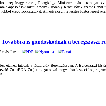
ósított meg Magyarország Energiaügyi Minisztériumának támogatásával
tt áramlekapcsolások miatt, amelyek komoly terhet róttak számos civ
ságokból eredő kockázatokat. A megvalósult fejlesztés fontos lépést jel
l: Továbbra is gondoskodnak a beregszászi r
 Répási István |
|
|
g ételhez jutottak a rászorulók Beregszászban. A Beregszászi kist
zelő Zrt. (BGA Zrt.) támogatásával megvalósuló szociális program i
a.