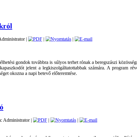
król
 Administrator |
|
|
hetési gondok továbbra is súlyos terhet rónak a beregszászi közösség
 kapaszkodót jelent a legkiszolgáltatottabbak számára. A program r
éget okozna a napi betevő előteremtése.
dó
a: Administrator |
|
|