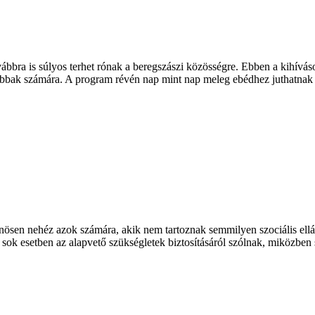
bra is súlyos terhet rónak a beregszászi közösségre. Ebben a kihíváso
ttabbak számára. A program révén nap mint nap meleg ebédhez juthatnak
önösen nehéz azok számára, akik nem tartoznak semmilyen szociális el
ok esetben az alapvető szükségletek biztosításáról szólnak, miközben se