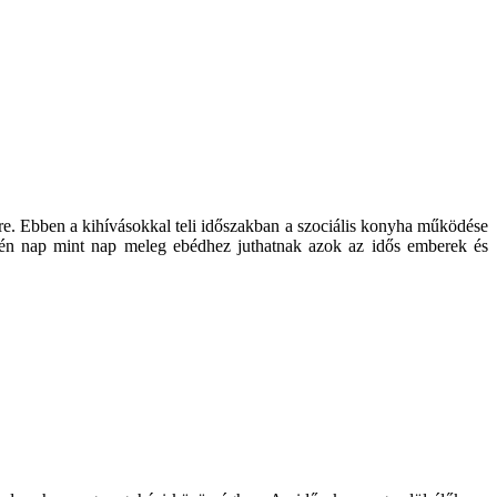
re. Ebben a kihívásokkal teli időszakban a szociális konyha működése
évén nap mint nap meleg ebédhez juthatnak azok az idős emberek és