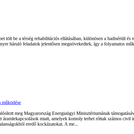
 tölt be a térség rehabilitációs ellátásában, különösen a hadisérült és 
yre háruló feladatok jelentősen megnövekedtek, így a folyamatos műkö
um működése
valósított meg Magyarország Energiaügyi Minisztériumának támogatásáva
lzett áramlekapcsolások miatt, amelyek komoly terhet róttak számos civ
ytalanságokból eredő kockázatokat. A me...