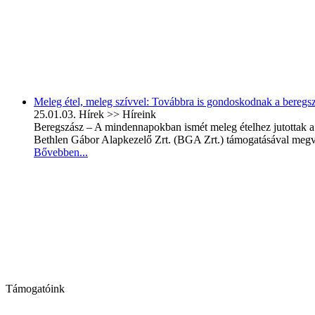
Meleg étel, meleg szívvel: Továbbra is gondoskodnak a beregsz
25.01.03.
Hírek >> Híreink
Beregszász – A mindennapokban ismét meleg ételhez jutottak a
Bethlen Gábor Alapkezelő Zrt. (BGA Zrt.) támogatásával megvaló
Bővebben...
Támogatóink