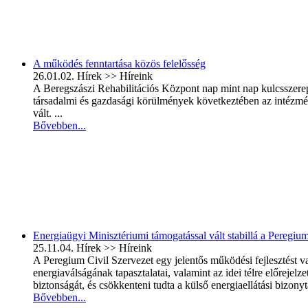
A működés fenntartása közös felelősség
26.01.02.
Hírek >> Híreink
A Beregszászi Rehabilitációs Központ nap mint nap kulcsszerepet
társadalmi és gazdasági körülmények következtében az intézmén
vált. ...
Bővebben...
Energiaügyi Minisztériumi támogatással vált stabillá a Peregi
25.11.04.
Hírek >> Híreink
A Peregium Civil Szervezet egy jelentős működési fejlesztést 
energiaválságának tapasztalatai, valamint az idei télre előreje
biztonságát, és csökkenteni tudta a külső energiaellátási bizon
Bővebben...