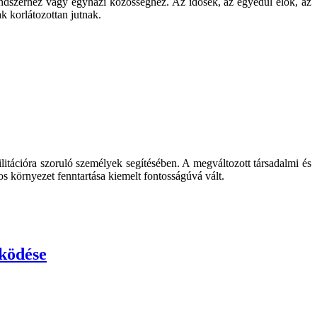
endszerhez vagy egyházi közösséghez. Az idősek, az egyedül élők, az
k korlátozottan jutnak.
ilitációra szoruló személyek segítésében. A megváltozott társadalmi és
 környezet fenntartása kiemelt fontosságúvá vált.
űködése