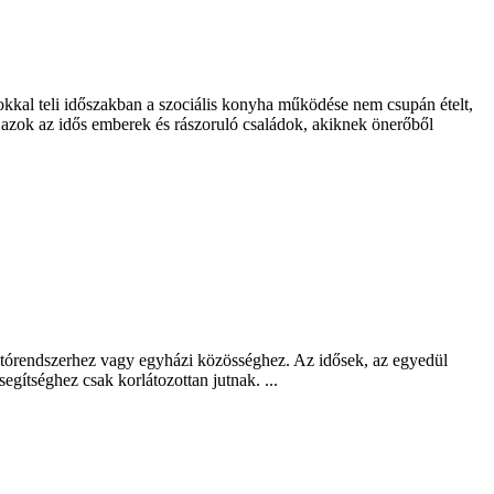
kkal teli időszakban a szociális konyha működése nem csupán ételt,
 azok az idős emberek és rászoruló családok, akiknek önerőből
látórendszerhez vagy egyházi közösséghez. Az idősek, az egyedül
gítséghez csak korlátozottan jutnak. ...