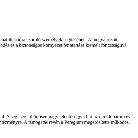
rehabilitációra szoruló személyek segítésében. A megváltozott
dés és a biztonságos környezet fenntartása kiemelt fontosságúvá
l. A segítség különösen nagy jelentőséggel bírt az elmúlt három év
il intézményre. A támogatás révén a Peregium megerősítette működési