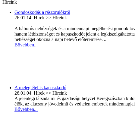
Híreink
Gondoskodás a rászorulókról
26.01.14.
Hírek >> Híreink
A háborús nehézségek és a mindennapi megélhetési gondok továb
hanem létbiztonságot és kapaszkodót jelent a legkiszolgáltato
nehézséget okozna a napi betevő előteremtése. ...
Bővebben...
A meleg étel is kapaszkodó
26.01.04.
Hírek >> Híreink
A jelenlegi társadalmi és gazdasági helyzet Beregszászban kül
élők, az alacsony jövedelmű és védtelen emberek mindennapjai s
Bővebben...