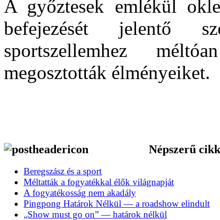
A győztesek emlékül okle
befejezését jelentő s
sportszellemhez méltó
megosztották élményeiket.
Népszerű cik
Beregszász és a sport
Méltatták a fogyatékkal élők világnapját
A fogyatékosság nem akadály
Pingpong Határok Nélkül — a roadshow elindult
„Show must go on” — határok nélkül