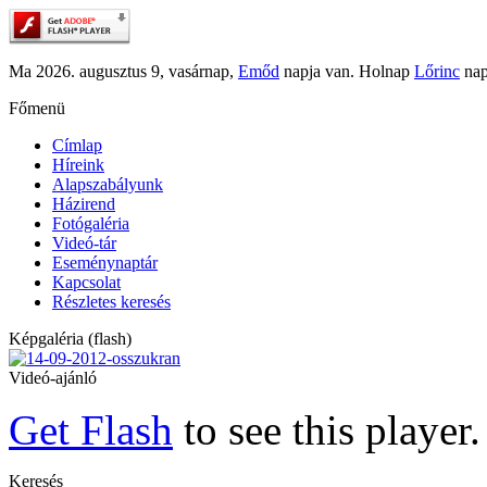
Ma 2026. augusztus 9, vasárnap,
Emőd
napja van. Holnap
Lőrinc
nap
Főmenü
Címlap
Híreink
Alapszabályunk
Házirend
Fotógaléria
Videó-tár
Eseménynaptár
Kapcsolat
Részletes keresés
Képgaléria (flash)
Videó-ajánló
Get Flash
to see this player.
Keresés