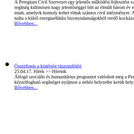
A Peregium Civil Szervezet egy jelentős működési fejlesztést
segítség különösen nagy jelentőséggel bírt az elmúlt három év en
miatt, amelyek komoly terhet róttak számos civil intézményre.
tudta a külső energiaellátási bizonytalanságokból eredő kockáza
Bővebben...
Összefogás a kistérség rászorulóiért
25.04.17.
Hírek >> Híreink
Átfogó szociális és humanitárius programot valósított meg a Pe
kézzelfogható segítséget nyújtson a nehéz helyzetbe került hely
Bővebben...