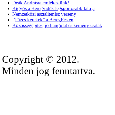
Deák Andrásra emlékeztünk!
Kígyós a Beregvidék legsportosabb faluja
Nemzetközi asztalitenisz verseny
„Tüzes kerekek” a BeregFesten
Közösségépítés, jó hangulat és kemény csaták
Copyright © 2012.
Minden jog fenntartva.
https://inscricoes.crmvmg
https://lifestars.com.br/
https://www.anequibutin