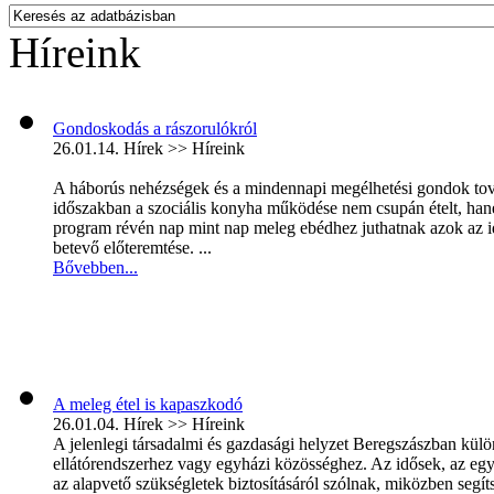
Híreink
Gondoskodás a rászorulókról
26.01.14.
Hírek >> Híreink
A háborús nehézségek és a mindennapi megélhetési gondok továb
időszakban a szociális konyha működése nem csupán ételt, hane
program révén nap mint nap meleg ebédhez juthatnak azok az i
betevő előteremtése. ...
Bővebben...
A meleg étel is kapaszkodó
26.01.04.
Hírek >> Híreink
A jelenlegi társadalmi és gazdasági helyzet Beregszászban kül
ellátórendszerhez vagy egyházi közösséghez. Az idősek, az eg
az alapvető szükségletek biztosításáról szólnak, miközben segíts