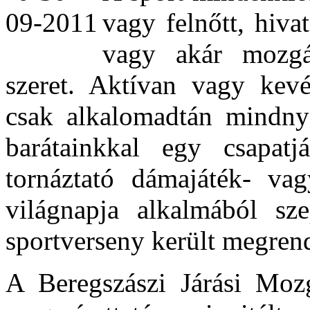
vagy felnőtt, hiva
vagy akár mozgá
szeret. Aktívan vagy kevé
csak alkalomadtán mindnyá
barátainkkal egy csapatj
tornáztató dámajáték- vag
világnapja alkalmából sz
sportverseny került megren
A Beregszászi Járási Mozg