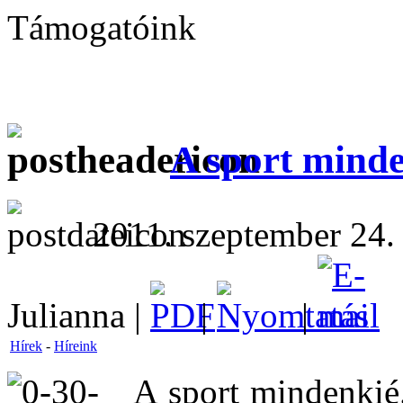
Támogatóink
A sport mind
2011. szeptember 24.
Julianna |
|
|
Hírek
-
Híreink
A sport mindenkié.