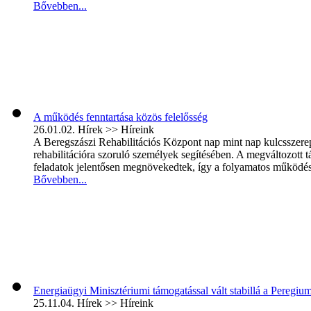
Bővebben...
A működés fenntartása közös felelősség
26.01.02.
Hírek >> Híreink
A Beregszászi Rehabilitációs Központ nap mint nap kulcsszerepet 
rehabilitációra szoruló személyek segítésében. A megváltozott
feladatok jelentősen megnövekedtek, így a folyamatos működés é
Bővebben...
Energiaügyi Minisztériumi támogatással vált stabillá a Peregi
25.11.04.
Hírek >> Híreink