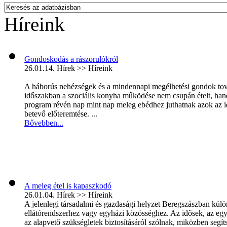
Híreink
Gondoskodás a rászorulókról
26.01.14.
Hírek >> Híreink
A háborús nehézségek és a mindennapi megélhetési gondok továb
időszakban a szociális konyha működése nem csupán ételt, hane
program révén nap mint nap meleg ebédhez juthatnak azok az i
betevő előteremtése. ...
Bővebben...
A meleg étel is kapaszkodó
26.01.04.
Hírek >> Híreink
A jelenlegi társadalmi és gazdasági helyzet Beregszászban kül
ellátórendszerhez vagy egyházi közösséghez. Az idősek, az eg
az alapvető szükségletek biztosításáról szólnak, miközben segíts