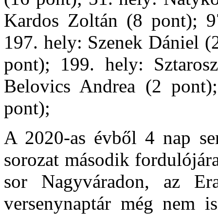
Kardos Zoltán (8 pont); 9
197. hely: Szenek Dániel (2
pont); 199. hely: Sztaros
Belovics Andrea (2 pont);
pont);
A 2020-as évből 4 nap sem 
sorozat második fordulójár
sor Nagyváradon, az Er
versenynaptár még nem ism