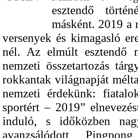
esztendő történ
másként. 2019 a 
versenyek és kimagasló e
nél. Az elmúlt esztendő 
nemzeti összetartozás tárg
rokkantak világnapját mélt
nemzeti érdekünk: fiatalo
sportért – 2019” elnevezés
induló, s időközben nag
avanzsálódott Pingpon