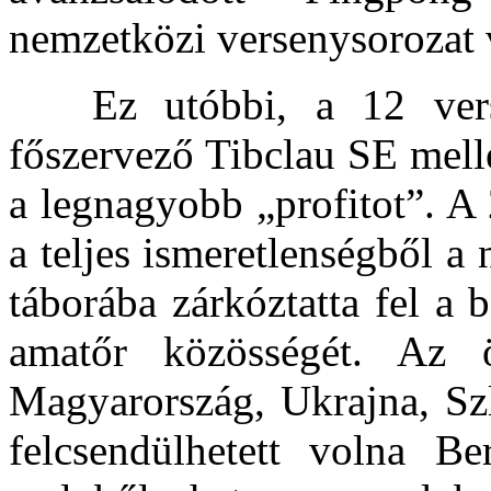
nemzetközi versenysorozat 
Ez utóbbi, a 12 vers
főszervező Tibclau SE mel
a legnagyobb „profitot”. A 
a teljes ismeretlenségből 
táborába zárkóztatta fel a b
amatőr közösségét. Az 
Magyarország, Ukrajna, Sz
felcsendülhetett volna Be