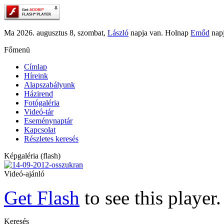
Ma 2026. augusztus 8, szombat,
László
napja van. Holnap
Emőd
napj
Főmenü
Címlap
Híreink
Alapszabályunk
Házirend
Fotógaléria
Videó-tár
Eseménynaptár
Kapcsolat
Részletes keresés
Képgaléria (flash)
Videó-ajánló
Get Flash
to see this player.
Keresés