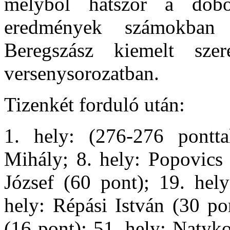
melyből hatszor a dobo
eredmények számokban 
Beregszász kiemelt sze
versenysorozatban.
Tizenkét forduló után:
1. hely: (276-276 pontt
Mihály; 8. hely: Popovics 
József (60 pont); 19. hel
hely: Répási István (30 po
(16 pont); 51. hely: Natyko