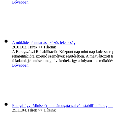
Bővebben...
A működés fenntartása közös felelősség
26.01.02.
Hírek >> Híreink
A Beregszászi Rehabilitációs Központ nap mint nap kulcsszerepet 
rehabilitációra szoruló személyek segítésében. A megváltozott
feladatok jelentősen megnövekedtek, így a folyamatos működés é
Bővebben...
Energiaügyi Minisztériumi támogatással vált stabillá a Peregi
25.11.04.
Hírek >> Híreink