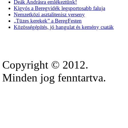
Deák Andrásra emlékeztünk!
Kígyós a Beregvidék legsportosabb faluja
Nemzetközi asztalitenisz verseny
„Tüzes kerekek” a BeregFesten
Közösségépítés, jó hangulat és kemény csaták
Copyright © 2012.
Minden jog fenntartva.
https://inscricoes.crmvmg
https://lifestars.com.br/
https://www.anequibutin