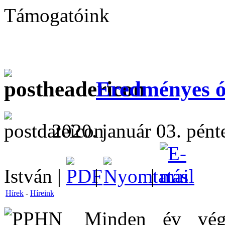
Támogatóink
Eredményes óé
2020. január 03. pént
István |
|
|
Hírek
-
Híreink
Minden év vég