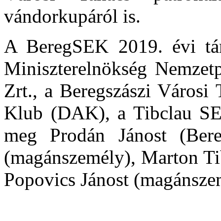
vándorkupáról is.
A BeregSEK 2019. évi tá
Miniszterelnökség Nemzetp
Zrt., a Beregszászi Városi 
Klub (DAK), a Tibclau SE, 
meg Prodán Jánost (Bere
(magánszemély), Marton Tib
Popovics Jánost (magánszem