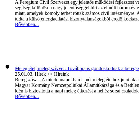
A Peregium Civil Szervezet egy jelentős működési fejlesztést
segítség különösen nagy jelentőséggel bírt az elmúlt három év en
miatt, amelyek komoly terhet róttak számos civil intézményre.
tudta a külső energiaellátási bizonytalanságokból eredő kockáza
Bővebben...
Meleg étel, meleg szívvel: Továbbra is gondoskodnak a beregsz
25.01.03.
Hírek >> Híreink
Beregszász – A mindennapokban ismét meleg ételhez jutottak a
Magyar Kormány Nemzetpolitikai Államtitkársága és a Bethlen
idén is biztosította a napi meleg étkezést a nehéz sorsú családo
Bővebben...