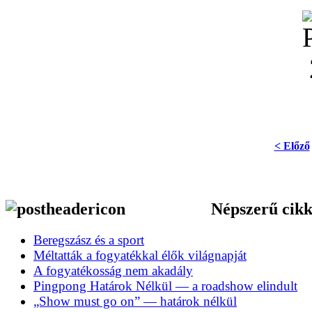
< Előző
Népszerű cik
Beregszász és a sport
Méltatták a fogyatékkal élők világnapját
A fogyatékosság nem akadály
Pingpong Határok Nélkül — a roadshow elindult
„Show must go on” — határok nélkül