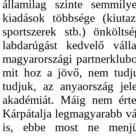
államilag szinte semmil
kiadások többsége (kiutazá
sportszerek stb.) önkölt­
labdarúgást kedvelő válla
magyar­országi partner­klub
mit hoz a jövő, nem tudj
tudjuk, az anyaor­szág jele
akadémiát. Máig nem érte
Kárpátalja legma­gyarabb v
is, ebbe most ne menjü