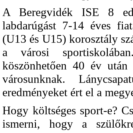
A Beregvidék ISE 8 edz
labdarúgást 7-14 éves fia
(U13 és U15) korosztály sz
a városi sportiskolába
köszönhetően 40 év után i
városunknak. Lánycsapa
eredményeket ért el a megy
Hogy költséges sport-e? Cs
ismerni, hogy a szülőkr