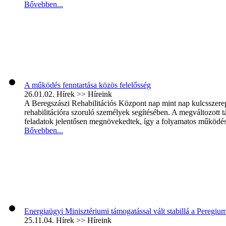
Bővebben...
A működés fenntartása közös felelősség
26.01.02.
Hírek >> Híreink
A Beregszászi Rehabilitációs Központ nap mint nap kulcsszerepet 
rehabilitációra szoruló személyek segítésében. A megváltozott
feladatok jelentősen megnövekedtek, így a folyamatos működés é
Bővebben...
Energiaügyi Minisztériumi támogatással vált stabillá a Peregi
25.11.04.
Hírek >> Híreink