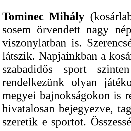
Tominec Mihály
(kosárlab
sosem örvendett nagy nép
viszonylatban is. Szerencs
látszik. Napjainkban a kos
szabadidős sport szint
rendelkezünk olyan játék
megyei bajnokságokon is ré
hivatalosan bejegyezve, tag
szeretik e sportot. Összes