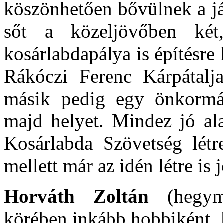
köszönhetően bővülnek a já
sőt a közeljövőben két
kosárlabdapálya is építésre
Rákóczi Ferenc Kárpátalja
másik pedig egy önkormá
majd helyet. Mindez jó ala
Kosárlabda Szövetség létre
mellett már az idén létre is
Horváth Zoltán
(hegym
körében inkább hobbiként, 