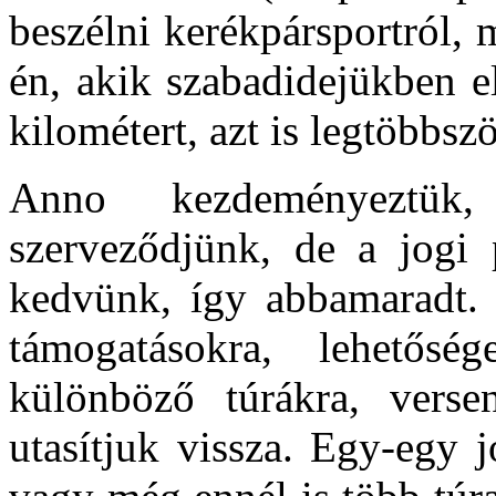
beszélni kerékpá­rsportról,
én, akik szabadidejükben e
kilométert, azt is legtöbbszö
Anno kezdeményeztük,
szerveződjünk, de a jogi 
kedvünk, így abbamaradt.
támogatásokra, lehetősé
különböző túrákra, versen
utasítjuk vissza. Egy-egy j