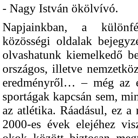
- Nagy István ökölvívó.
Napjainkban, a különfé
közösségi oldalak bejegyz
olvashatunk kiemelkedő be
országos, illetve nemzetkö
eredményről… – még az eg
sportágak kapcsán sem, min
az atlétika. Ráadásul, ez 
2000-es évek elejéhez vis
okok között biztosan megt