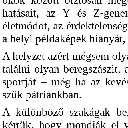
hatásait, az Y és Z-gene
életmódot, az érdek­telensé
a helyi példaképek hiányát,
A helyzet azért mégsem olya
találni olyan beregszászit, 
sportját – még ha az kevé
szűk pátriánkban.
A különböző szakágak bereg
kértük, hogy mondják el vé