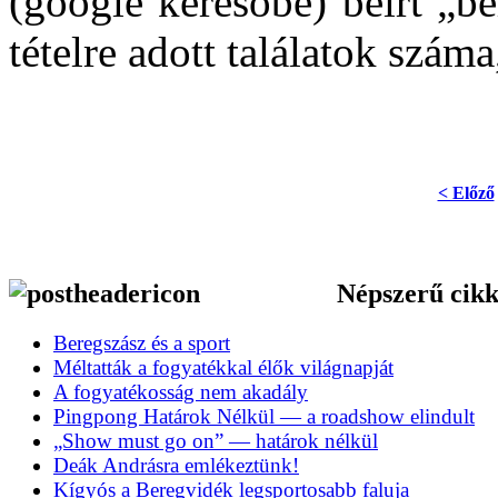
(google keresőbe) beírt „be
tételre adott találatok szám
< Előző
Népszerű cik
Beregszász és a sport
Méltatták a fogyatékkal élők világnapját
A fogyatékosság nem akadály
Pingpong Határok Nélkül — a roadshow elindult
„Show must go on” — határok nélkül
Deák Andrásra emlékeztünk!
Kígyós a Beregvidék legsportosabb faluja