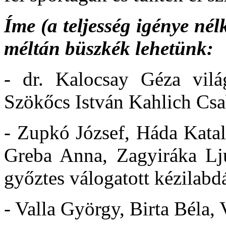
Íme (a teljesség igénye nél
méltán büszkék lehetünk:
- dr. Kalocsay Géza vilá
Szökőcs István Kahlich Csa
- Zupkó József, Háda Katal
Greba Anna, Zagyiráka Lj
győztes válogatott kézilabd
- Valla György, Birta Béla, 