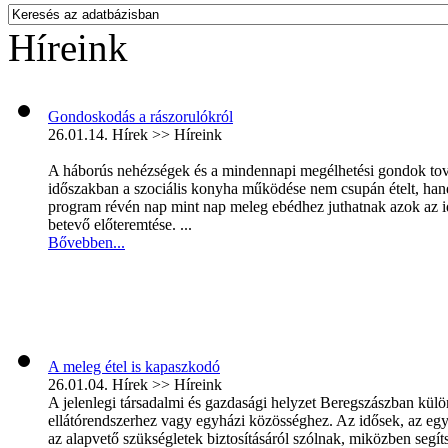
Híreink
Gondoskodás a rászorulókról
26.01.14.
Hírek >> Híreink
A háborús nehézségek és a mindennapi megélhetési gondok továb
időszakban a szociális konyha működése nem csupán ételt, hane
program révén nap mint nap meleg ebédhez juthatnak azok az i
betevő előteremtése. ...
Bővebben...
A meleg étel is kapaszkodó
26.01.04.
Hírek >> Híreink
A jelenlegi társadalmi és gazdasági helyzet Beregszászban kül
ellátórendszerhez vagy egyházi közösséghez. Az idősek, az eg
az alapvető szükségletek biztosításáról szólnak, miközben segíts