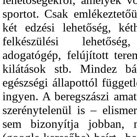
sportot. Csak emlékeztetőül
két edzési lehetőség, két
felkészülési lehetőség
adogatógép, felújított tere­
kilátások stb. Mindez bá
egészségi állapottól függetl
ingyen. A beregszászi amatő
szerénytelenül is – elis­m
sem bizonyítja jobban, 