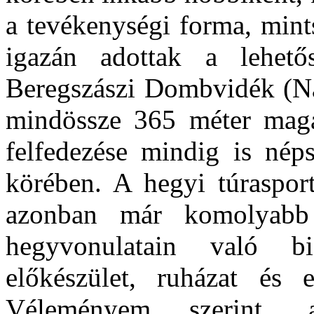
a tevékenységi forma, min
igazán adottak a lehető
Beregszászi Dombvidék (Na
mindössze 365 méter mag
felfedezése mindig is néps
körében. A hegyi túraspor
azonban már komolyabb 
hegyvonulatain való bi
előkészület, ruházat és e
Véleményem szerint, 