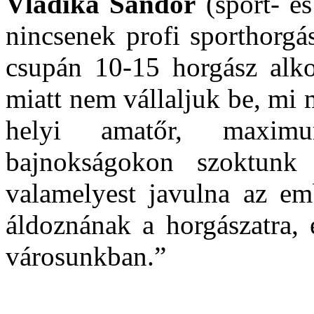
Vladika Sándor
(sport- é
nincsenek profi sporthorgá
csupán 10-15 horgász alkot
miatt nem vállaljuk be, mi
helyi amatőr, maxim
bajnokságokon szoktunk
valamelyest javulna az em
áldoznának a horgászatra, 
városunkban.”