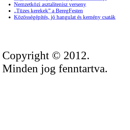
Nemzetközi asztalitenisz verseny
„Tüzes kerekek” a BeregFesten
Közösségépítés, jó hangulat és kemény csaták
Copyright © 2012.
Minden jog fenntartva.
https://inscricoes.crmvmg
https://lifestars.com.br/
https://www.anequibutin
https://dapuranmu.smkn1b