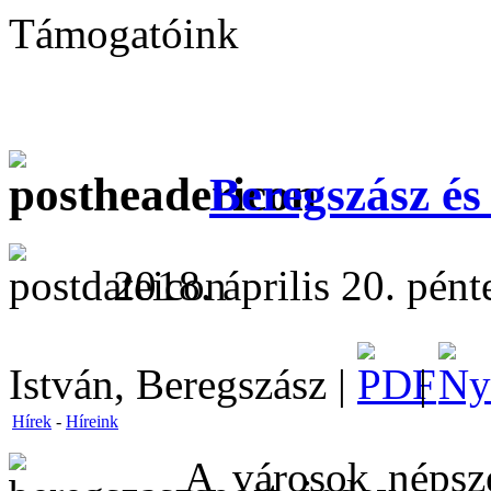
Támogatóink
Beregszász és
2018. április 20. pént
István, Beregszász |
|
Hírek
-
Híreink
A városok népsze