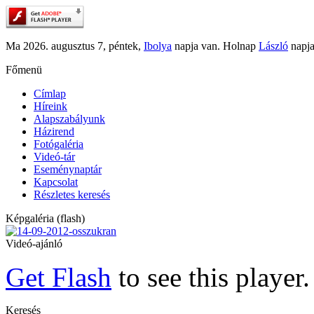
Ma 2026. augusztus 7, péntek,
Ibolya
napja van. Holnap
László
napja
Főmenü
Címlap
Híreink
Alapszabályunk
Házirend
Fotógaléria
Videó-tár
Eseménynaptár
Kapcsolat
Részletes keresés
Képgaléria (flash)
Videó-ajánló
Get Flash
to see this player.
Keresés