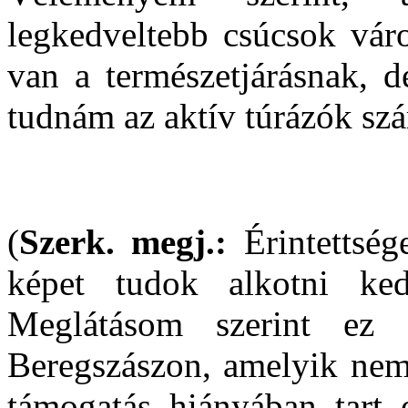
legkedveltebb csúcsok vár
van a természetjárásnak, 
tudnám az aktív túrázók sz
(
Szerk. megj.:
Érintettség
képet tudok alkotni kedv
Meglátásom szerint ez
Beregszászon, amelyik nem 
támogatás hiányában tart 