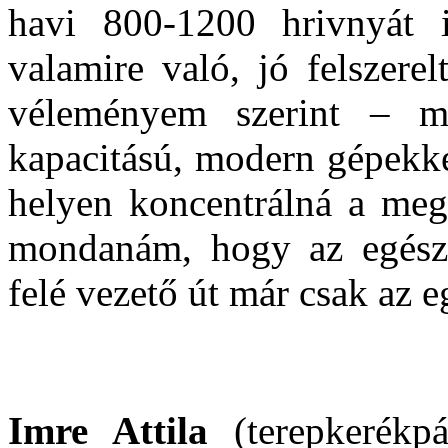
havi 800-1200 hriv­nyát i
valamire való, jó fel­szer
véleményem szerint – m
kapacitású, modern gépekke
helyen koncentrálná a megl
mondanám, hogy az egészs
felé vezető út már csak az 
Imre Attila
(terepkerékpá