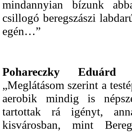
mindannyian bízunk abb
csillogó beregszászi labda
egén…”
Pohareczky Eduárd
(t
„Meglátásom szerint a testép
aerobik mindig is népsz
tartottak rá igényt, an
kisvárosban, mint Bereg