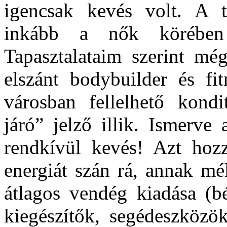
igencsak kevés volt. A te
inkább a nők körében
Tapasztalataim szerint mé
elszánt bodybuilder és fi
városban fellelhető kondi
járó” jelző illik. Ismerve
rendkívül kevés! Azt hozz
energiát szán rá, annak mé
átlagos vendég kiadása (bé
kiegészítők, segéd­eszközö