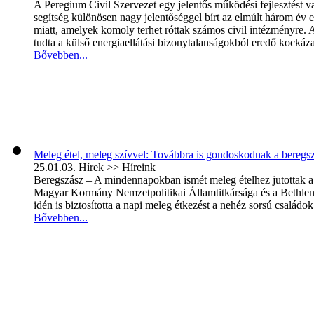
A Peregium Civil Szervezet egy jelentős működési fejlesztést
segítség különösen nagy jelentőséggel bírt az elmúlt három év en
miatt, amelyek komoly terhet róttak számos civil intézményre.
tudta a külső energiaellátási bizonytalanságokból eredő kockáza
Bővebben...
Meleg étel, meleg szívvel: Továbbra is gondoskodnak a beregsz
25.01.03.
Hírek >> Híreink
Beregszász – A mindennapokban ismét meleg ételhez jutottak a
Magyar Kormány Nemzetpolitikai Államtitkársága és a Bethlen
idén is biztosította a napi meleg étkezést a nehéz sorsú családo
Bővebben...