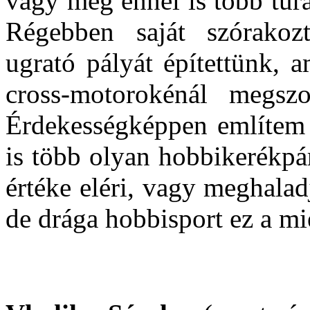
vagy még ennél is több túr
Régebben saját szórakoz
ugrató pályát építettünk, 
cross-motorokénál megszo
Érdekességképpen említem 
is több olyan hobbikerékpá
értéke eléri, vagy meghalad
de drága hobbisport ez a mi