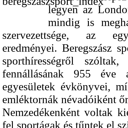
legyen az Londo
mindig is meghat
szervezettsége, az eg
eredményei. Beregszász spo
sporthírességről szólt
fennállásának 955 éve a
egyesületek évkönyvei, m
emléktornák névadóiként őr
Nemzedékenként voltak kie
fel sportágak és tűntek el 