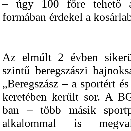
– úgy 100 főre tehető a
formában érdekel a kosárla
Az elmúlt 2 évben sikerü
szintű beregszászi bajnok
„Beregszász – a sportért és
keretében került sor. A B
ban – több másik sport
alkalommal is megval